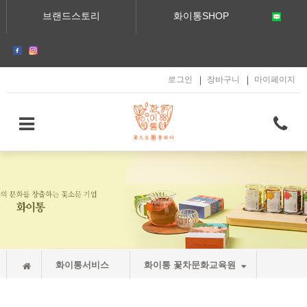
메인콘텐츠 바로가기
브랜드스토리
화이통SHOP
로그인
장바구니
마이페이지
화이통서비스
화이통 꽃차문화교육원
화이통 꽃차문화교육원