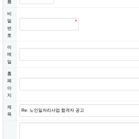
름
비
밀
번
호
이
메
일
홈
페
이
지
제
목