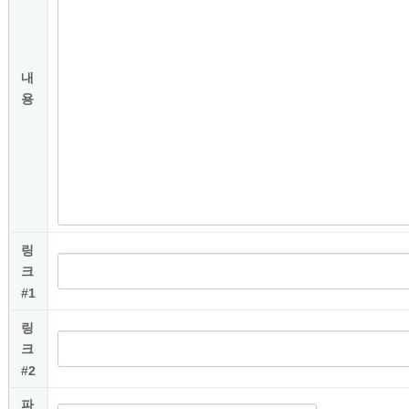
내
용
링
크
#1
링
크
#2
파