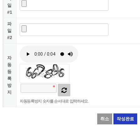
일
#1
파
일
#2
자
동
등
록
방
지
자동등록방지 숫자를 순서대로 입력하세요.
취소