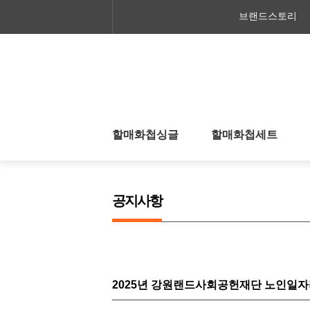
브랜드스토리
할매화첩싱글
할매화첩세트
공지사항
2025년 강원랜드사회공헌재단 노인일자