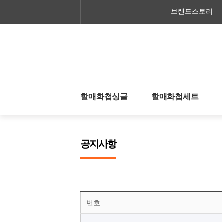
브랜드스토리
할매화첩싱글
할매화첩세트
공지사항
공지사항
번호