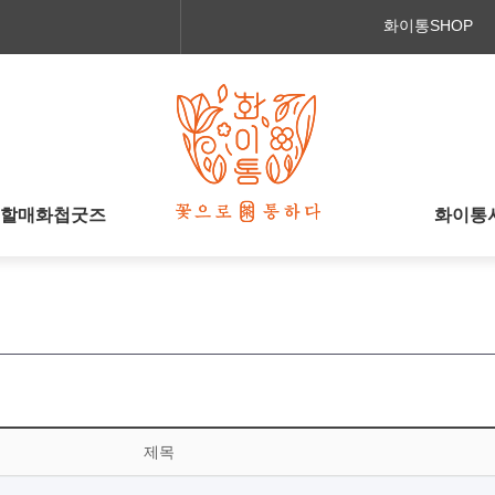
메인콘텐츠 바로가기
화이통SHOP
할매화첩굿즈
화이통
제목